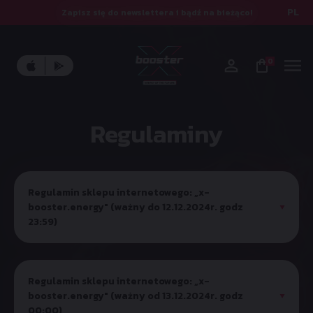
PL
a)
Zapisz się do newslettera i bądź na bieżąco!
Regulaminy
Regulamin sklepu internetowego: „x-
booster.energy" (ważny do 12.12.2024r. godz
23:59)
Regulamin sklepu
internetowego: „x-
Regulamin sklepu internetowego: „x-
booster.energy" (ważny od 13.12.2024r. godz
booster.energy”
00:00)